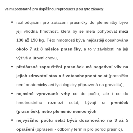
Velmi podstatné pro úspěšnou reprodukci jsou tyto zásady:
CHOV OVCÍ
rozhodujícím pro zařazení prasničky do plemenitby bývá
CHOV PRASAT
její vhodná hmotnost, která by se měla pohybovat
mezi
130 až 150 kg
. Této hmotnosti bývá nejčastěji dosahována
CHOV NUTRIÍ
okolo 7 až 8 měsíce prasničky
, a to v závislosti na její
výživě a úrovni chovu,
EKOLOGICKÉ ZEMĚDĚLSTVÍ
předčasné zapouštění prasniček má negativní vliv na
jejich zdravotní stav a životaschopnost selat
(prasnička
PŘEDNÁŠKY
není anatomicky ani fyziologicky připravená na graviditu),
nejméně vyrovnané vrhy
co do počtu, ale i co do
ZPRACOVÁNÍ MLÉKA
hmotnostního rozmezí selat, bývají
u prvniček
(prasniček), nebo plemenic nemocných
PASTVA ZVÍŘAT - VÝPOČET ZATÍŽENÍ PASTVINY
nejvyššího počtu selat bývá dosahováno na 3 až 5
oprašení
(oprašení - odborný termín pro porod prasnic),