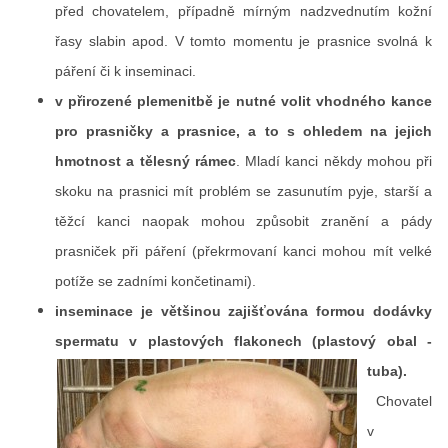
před chovatelem, případně mírným nadzvednutím kožní
řasy slabin apod. V tomto momentu je prasnice svolná k
páření či k inseminaci.
v přirozené plemenitbě je nutné volit vhodného kance
pro prasničky a prasnice, a to s ohledem na jejich
hmotnost a tělesný rámec
. Mladí kanci někdy mohou při
skoku na prasnici mít problém se zasunutím pyje, starší a
těžcí kanci naopak mohou způsobit zranění a pády
prasniček při páření (překrmovaní kanci mohou mít velké
potíže se zadními končetinami).
inseminace je většinou zajišťována formou dodávky
spermatu v plastových flakonech (plastový obal -
tuba).
Chovatel
v