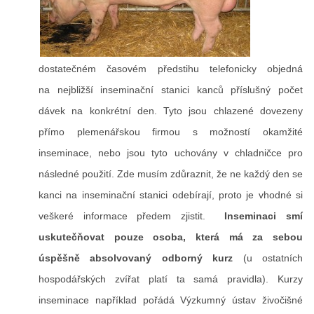
dostatečném časovém předstihu telefonicky objedná
na nejbližší inseminační stanici kanců příslušný počet
dávek na konkrétní den. Tyto jsou chlazené dovezeny
přímo plemenářskou firmou s možností okamžité
inseminace, nebo jsou tyto uchovány v chladničce pro
následné použití. Zde musím zdůraznit, že ne každý den se
kanci na inseminační stanici odebírají, proto je vhodné si
veškeré informace předem zjistit.
Inseminaci smí
uskutečňovat pouze osoba, která má za sebou
úspěšně absolvovaný odborný kurz
(u ostatních
hospodářských zvířat platí ta samá pravidla). Kurzy
inseminace například pořádá Výzkumný ústav živočišné