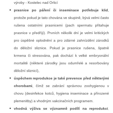
výroby - Kostelec nad Orlicí
prasnice po páření či inseminace potřebuje klid
,
protože pokud je tato chována ve skupině, bývá velmi často
rušena ostatními prasnicemi (pach spermatu přitahuje
prasnice v předříjí). Prvních několik dní je velmi kritických
pro úspěšné oplodnění a pro zdárné zahnízdění zárodků
do děložní sliznice. Pokud je prasnice rušena, špatně
krmena či stresována, pak dochází k velké embryonální
mortalitě (některé zárodky jsou odumřelé a resorbovány
děložní sliznicí),
úspěchem reprodukce je také prevence před některými
chorobami
, čímž se zabrání správnou zoohygienou v
chovu (desinfekce kotců, hygiena inseminace a přirozené
plemenitby) a vhodným vakcinačních programem.
vhodná výživa se významně podílí na reprodukci
.