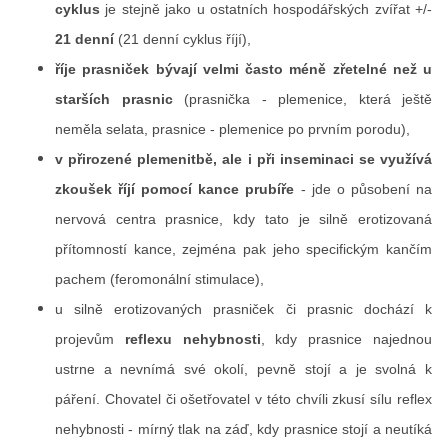
cyklus
je stejně jako u ostatních hospodářských zvířat +/-
21 denní
(21 denní cyklus říjí),
říje prasniček bývají velmi často méně zřetelné než u
starších prasnic
(prasnička - plemenice, která ještě
neměla selata, prasnice - plemenice po prvním porodu),
v přirozené plemenitbě, ale i při inseminaci se využívá
zkoušek říjí pomocí kance prubíře
- jde o působení na
nervová centra prasnice, kdy tato je silně erotizovaná
přítomností kance, zejména pak jeho specifickým kančím
pachem (feromonální stimulace),
u silně erotizovaných prasniček či prasnic dochází k
projevům
reflexu nehybnosti
, kdy prasnice najednou
ustrne a nevnímá své okolí, pevně stojí a je svolná k
páření. Chovatel či ošetřovatel v této chvíli zkusí sílu reflex
nehybnosti - mírný tlak na záď, kdy prasnice stojí a neutíká