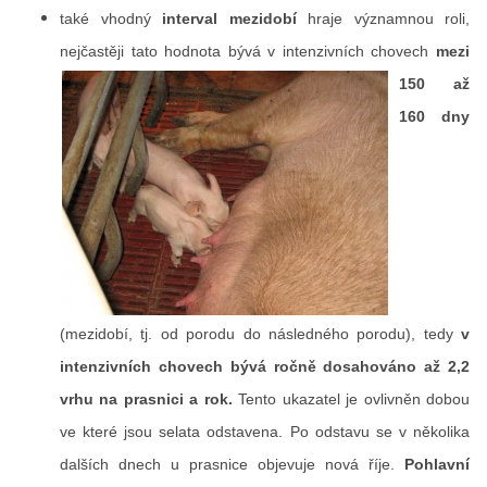
POVINNOSTI CHOVATELE, REGISTRACE CHOVŮ, EVIDENCE
také vhodný
interval mezidobí
hraje významnou roli,
nejčastěji tato hodnota bývá v
intenzivních chovech
mezi
150 až
CHOVATELSKÉ POTŘEBY, KONTAKTY A ZAJÍMAVÉ
STRÁNKY
160 dny
LÉKÁRNIČKA NAŠICH BABIČEK A DĚDŮ
Standa Staněk
777 872 486
(mezidobí, tj. od porodu do následného porodu), tedy
v
zootechnika@email.cz
intenzivních chovech bývá ročně dosahováno až 2,2
vrhu na prasnici a rok.
Tento ukazatel je ovlivněn dobou
© 2026 eStránky.cz
|
RSS
|
WebSlice
|
Tisk
|
Aktualizováno: 3. 11. 2025
|
ve které jsou selata odstavena. Po odstavu se v několika
Nahoru ↑
dalších dnech u prasnice objevuje nová říje.
Pohlavní