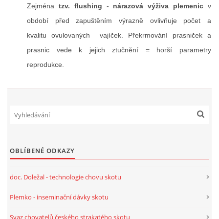
Zejména
tzv. flushing
-
nárazová výživa plemenic
v
období před zapuštěním výrazně ovlivňuje počet a
kvalitu ovulovaných vajíček. Překrmování prasniček a
prasnic vede k jejich ztučnění = horší parametry
reprodukce.
OBLÍBENÉ ODKAZY
doc. Doležal - technologie chovu skotu
Plemko - inseminační dávky skotu
Svaz chovatelů českého strakatého skotu