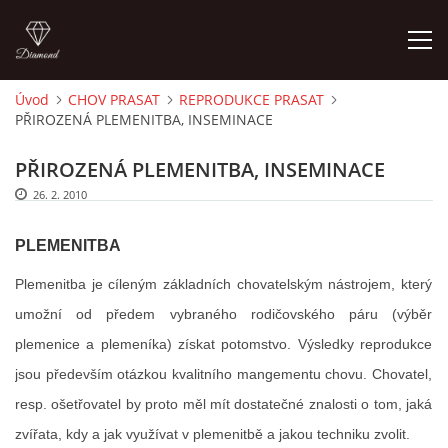
Úvod
CHOV PRASAT
REPRODUKCE PRASAT
PŘIROZENÁ PLEMENITBA, INSEMINACE
ÚVOD
PŘIROZENÁ PLEMENITBA, INSEMINACE
PORADNA PRO CHOVATELE
26. 2. 2010
O AUTOROVI, KONTAKTY
PLEMENITBA
Plemenitba je cíleným základních chovatelským nástrojem, který
ZÁKLADY CHOVATELSTVÍ
umožní od předem vybraného rodičovského páru (výběr
plemenice a plemeníka) získat potomstvo. Výsledky reprodukce
CHOV SKOTU
jsou především otázkou kvalitního mangementu chovu. Chovatel,
resp. ošetřovatel by proto měl mít dostatečné znalosti o tom, jaká
CHOV KOZ
zvířata, kdy a jak využívat v plemenitbě a jakou techniku zvolit.