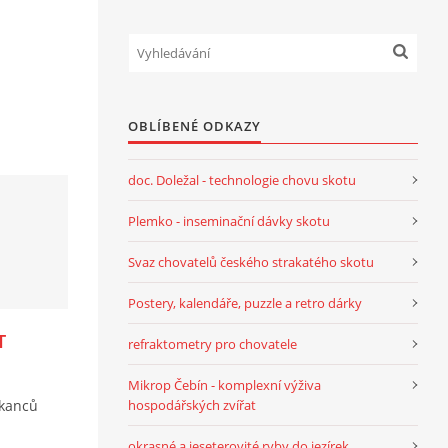
OBLÍBENÉ ODKAZY
doc. Doležal - technologie chovu skotu
Plemko - inseminační dávky skotu
Svaz chovatelů českého strakatého skotu
Postery, kalendáře, puzzle a retro dárky
T
refraktometry pro chovatele
Mikrop Čebín - komplexní výživa
hospodářských zvířat
 kanců
okrasné a jeseterovité ryby do jezírek