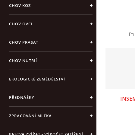
CHOV KOZ
CHOV OVCÍ
CHOV PRASAT
CHOV NUTRIÍ
EKOLOGICKÉ ZEMĚDĚLSTVÍ
PŘEDNÁŠKY
INSE
ZPRACOVÁNÍ MLÉKA
PASTVA ZVÍŘAT - VÝPOČET ZATÍŽENÍ