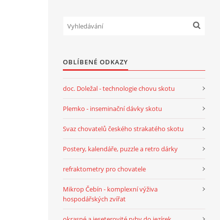
OBLÍBENÉ ODKAZY
doc. Doležal - technologie chovu skotu
Plemko - inseminační dávky skotu
Svaz chovatelů českého strakatého skotu
Postery, kalendáře, puzzle a retro dárky
refraktometry pro chovatele
Mikrop Čebín - komplexní výživa
hospodářských zvířat
okrasné a jeseterovité ryby do jezírek