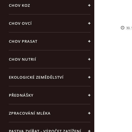
CHOV KOZ
CHOV OVCÍ
30. 
CHOV PRASAT
CHOV NUTRIÍ
EKOLOGICKÉ ZEMĚDĚLSTVÍ
PŘEDNÁŠKY
ZPRACOVÁNÍ MLÉKA
PASTVA ZVÍŘAT - VÝPOČET ZATÍŽENÍ