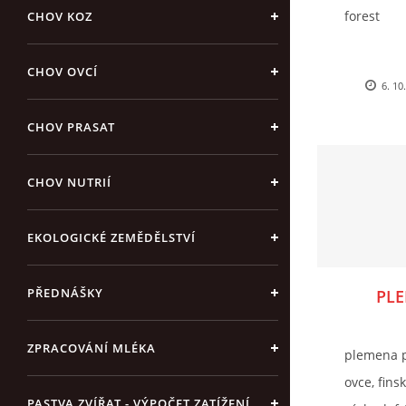
forest
CHOV KOZ
CHOV OVCÍ
6. 10
CHOV PRASAT
CHOV NUTRIÍ
EKOLOGICKÉ ZEMĚDĚLSTVÍ
PŘEDNÁŠKY
PL
ZPRACOVÁNÍ MLÉKA
plemena 
ovce, fins
PASTVA ZVÍŘAT - VÝPOČET ZATÍŽENÍ