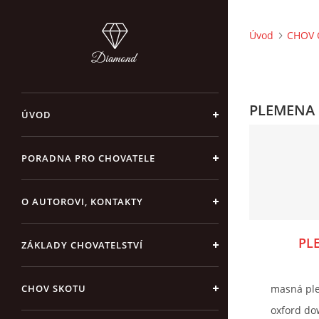
Úvod
CHOV 
PLEMENA 
ÚVOD
PORADNA PRO CHOVATELE
O AUTOROVI, KONTAKTY
PL
ZÁKLADY CHOVATELSTVÍ
CHOV SKOTU
masná plem
oxford dow