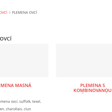
OVCÍ
PLEMENA OVCÍ
OVCÍ
EMENA MASNÁ
PLEMENA S
KOMBINOVANOU
UŽITKOVOSTÍ
ena ovcí, suffolk, texel,
n, charollais, clun