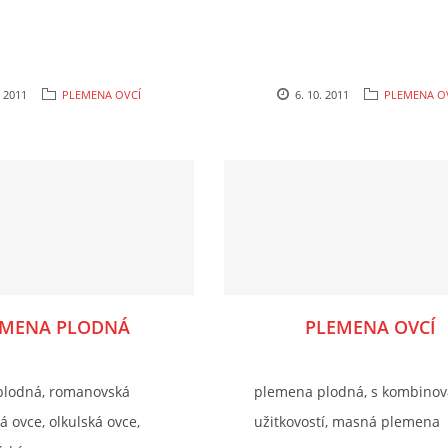
. 2011
PLEMENA OVCÍ
6. 10. 2011
PLEMENA O
EMENA PLODNÁ
PLEMENA OVCÍ
plodná, romanovská
plemena plodná, s kombino
ká ovce, olkulská ovce,
užitkovostí, masná plemena