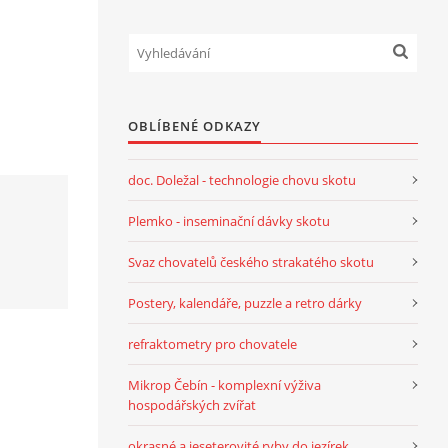
OBLÍBENÉ ODKAZY
doc. Doležal - technologie chovu skotu
Plemko - inseminační dávky skotu
Svaz chovatelů českého strakatého skotu
Postery, kalendáře, puzzle a retro dárky
refraktometry pro chovatele
Mikrop Čebín - komplexní výživa
hospodářských zvířat
okrasné a jeseterovité ryby do jezírek