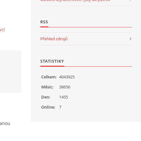
RSS
VCÍ
Přehled zdrojů
STATISTIKY
Celkem:
4043925
Měsíc:
38656
Den:
1455
Online:
7
vanou