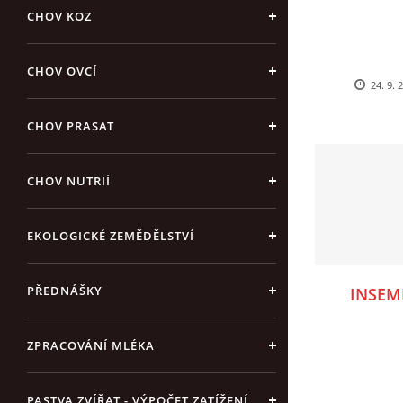
CHOV KOZ
CHOV OVCÍ
24. 9. 
CHOV PRASAT
CHOV NUTRIÍ
EKOLOGICKÉ ZEMĚDĚLSTVÍ
PŘEDNÁŠKY
INSEM
ZPRACOVÁNÍ MLÉKA
PASTVA ZVÍŘAT - VÝPOČET ZATÍŽENÍ