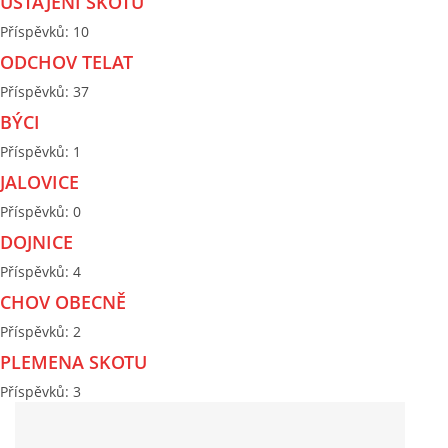
USTÁJENÍ SKOTU
Příspěvků:
10
CHOV OVCÍ
ODCHOV TELAT
Příspěvků:
37
CHOV PRASAT
BÝCI
Příspěvků:
1
CHOV NUTRIÍ
JALOVICE
Příspěvků:
0
EKOLOGICKÉ ZEMĚDĚLSTVÍ
DOJNICE
Příspěvků:
4
PŘEDNÁŠKY
CHOV OBECNĚ
Příspěvků:
2
ZPRACOVÁNÍ MLÉKA
PLEMENA SKOTU
Příspěvků:
3
PASTVA ZVÍŘAT - VÝPOČET ZATÍŽENÍ PASTVINY