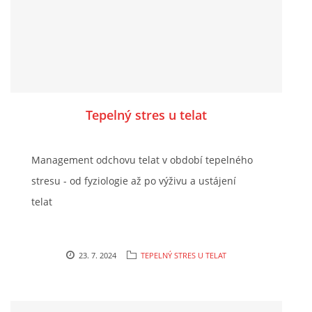
POVINNOSTI CHOVATELE, REGISTRACE CHOVŮ, EVIDENCE
CHOVATELSKÉ POTŘEBY, KONTAKTY A ZAJÍMAVÉ
STRÁNKY
LÉKÁRNIČKA NAŠICH BABIČEK A DĚDŮ
Tepelný stres u telat
Management odchovu telat v období tepelného
stresu - od fyziologie až po výživu a ustájení
Standa Staněk
telat
777 872 486
zootechnika@email.cz
23. 7. 2024
TEPELNÝ STRES U TELAT
© 2026 eStránky.cz
|
RSS
|
WebSlice
|
Tisk
|
Aktualizováno: 3. 11. 2025
|
Nahoru ↑