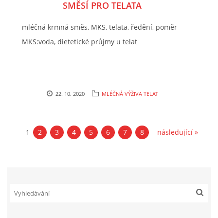
SMĚSÍ PRO TELATA
mléčná krmná směs, MKS, telata, ředění, poměr
MKS:voda, dietetické průjmy u telat
22. 10. 2020
MLÉČNÁ VÝŽIVA TELAT
1
2
3
4
5
6
7
8
následující »