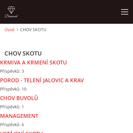
Úvod
CHOV SKOTU
ÚVOD
CHOV SKOTU
PORADNA PRO CHOVATELE
KRMIVA A KRMENÍ SKOTU
Příspěvků:
3
O AUTOROVI, KONTAKTY
POROD - TELENÍ JALOVIC A KRAV
Příspěvků:
10
ZÁKLADY CHOVATELSTVÍ
CHOV BUVOLŮ
Příspěvků:
1
CHOV SKOTU
MANAGEMENT
Příspěvků:
6
CHOV KOZ