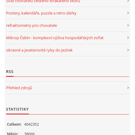
Svaz chovatelů českého strakatého skotu
Postery, kalendáře, puzzle a retro dárky
refraktometry pro chovatele
Mikrop Čebín - komplexní výživa hospodářských zvířat
okrasné a jeseterovité ryby do jezírek
RSS
Přehled zdrojů
STATISTIKY
Celkem:
4042352
Měsíc:
38666