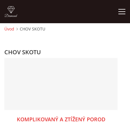
Úvod
CHOV SKOTU
ÚVOD
CHOV SKOTU
PORADNA PRO CHOVATELE
O AUTOROVI, KONTAKTY
ZÁKLADY CHOVATELSTVÍ
CHOV SKOTU
KOMPLIKOVANÝ A ZTÍŽENÝ POROD
CHOV KOZ