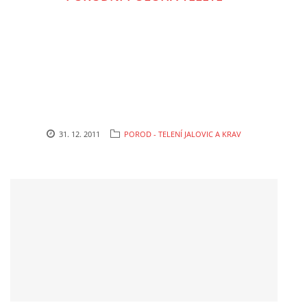
POVINNOSTI CHOVATELE, REGISTRACE CHOVŮ, EVIDENCE
CHOVATELSKÉ POTŘEBY, KONTAKTY A ZAJÍMAVÉ
STRÁNKY
LÉKÁRNIČKA NAŠICH BABIČEK A DĚDŮ
31. 12. 2011
POROD - TELENÍ JALOVIC A KRAV
Standa Staněk
777 872 486
zootechnika@email.cz
© 2026 eStránky.cz
|
RSS
|
WebSlice
|
Tisk
|
Aktualizováno: 3. 11. 2025
|
Nahoru ↑