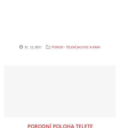
CHOV OVCÍ
CHOV PRASAT
CHOV NUTRIÍ
31. 12. 2011
POROD - TELENÍ JALOVIC A KRAV
EKOLOGICKÉ ZEMĚDĚLSTVÍ
PŘEDNÁŠKY
ZPRACOVÁNÍ MLÉKA
PASTVA ZVÍŘAT - VÝPOČET ZATÍŽENÍ PASTVINY
PORODNÍ POLOHA TELETE