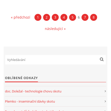
« předchozí
1
2
3
4
5
6
7
8
následující »
OBLÍBENÉ ODKAZY
doc. Doležal - technologie chovu skotu
Plemko - inseminační dávky skotu