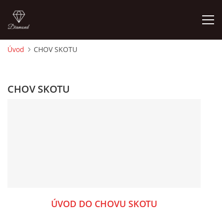
Úvod
CHOV SKOTU
ÚVOD
CHOV SKOTU
PORADNA PRO CHOVATELE
O AUTOROVI, KONTAKTY
ZÁKLADY CHOVATELSTVÍ
CHOV SKOTU
ÚVOD DO CHOVU SKOTU
CHOV KOZ