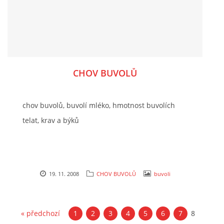
CHOV BUVOLŮ
chov buvolů, buvolí mléko, hmotnost buvolích
telat, krav a býků
19. 11. 2008
CHOV BUVOLŮ
buvoli
« předchozí
1
2
3
4
5
6
7
8