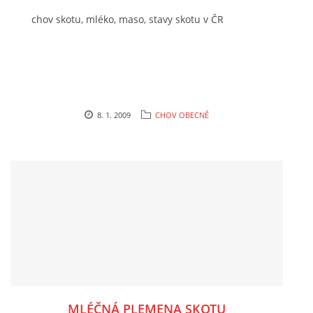
chov skotu, mléko, maso, stavy skotu v ČR
CHOV OVCÍ
CHOV PRASAT
CHOV NUTRIÍ
8. 1. 2009
CHOV OBECNĚ
EKOLOGICKÉ ZEMĚDĚLSTVÍ
PŘEDNÁŠKY
ZPRACOVÁNÍ MLÉKA
PASTVA ZVÍŘAT - VÝPOČET ZATÍŽENÍ PASTVINY
MLÉČNÁ PLEMENA SKOTU