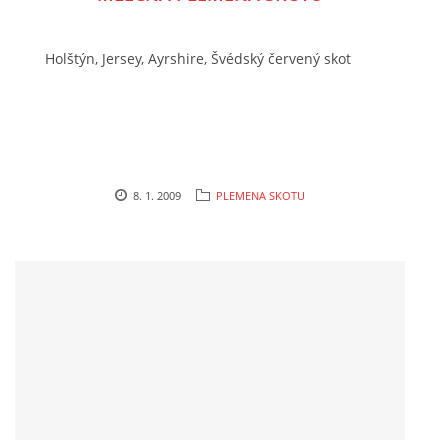
POVINNOSTI CHOVATELE, REGISTRACE CHOVŮ, EVIDENCE
Holštýn, Jersey, Ayrshire, Švédský červený skot
CHOVATELSKÉ POTŘEBY, KONTAKTY A ZAJÍMAVÉ
STRÁNKY
LÉKÁRNIČKA NAŠICH BABIČEK A DĚDŮ
8. 1. 2009
PLEMENA SKOTU
Standa Staněk
777 872 486
zootechnika@email.cz
© 2026 eStránky.cz
|
RSS
|
WebSlice
|
Tisk
|
Aktualizováno: 3. 11. 2025
|
Nahoru ↑