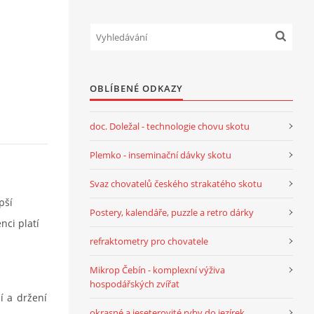
OBLÍBENÉ ODKAZY
doc. Doležal - technologie chovu skotu
Plemko - inseminační dávky skotu
Svaz chovatelů českého strakatého skotu
pší
Postery, kalendáře, puzzle a retro dárky
nci platí
refraktometry pro chovatele
Mikrop Čebín - komplexní výživa
hospodářských zvířat
í a držení
okrasné a jeseterovité ryby do jezírek