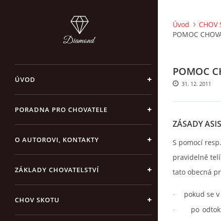
Úvod
CHOV 
POMOC CHOVAT
POMOC CH
ÚVOD
31. 12. 2011
PORADNA PRO CHOVATELE
ZÁSADY ASIS
O AUTOROVI, KONTAKTY
S pomocí resp.
pravidelně tel
ZÁKLADY CHOVATELSTVÍ
tato obecná pr
pokud se v
·
CHOV SKOTU
po odtok
·