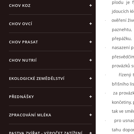
plodu je 
CHOV KOZ
jdoucích k
ověření živ
·
CHOV OVCÍ
paznehtu,
přepážku,
CHOV PRASAT
nasazení p
·
přesvědčím
CHOV NUTRIÍ
provázků s
řízený 
·
EKOLOGICKÉ ZEMĚDĚLSTVÍ
břišního li
za provázk
·
PŘEDNÁŠKY
končetiny,
tak ve smě
ZPRACOVÁNÍ MLÉKA
pro usnad
·
tahu dopor
PASTVA ZVÍŘAT - VÝPOČET ZATÍŽENÍ