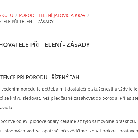
SKOTU
POROD - TELENÍ JALOVIC A KRAV
ELE PŘI TELENÍ - ZÁSADY
OVATELE PŘI TELENÍ - ZÁSADY
TENCE PŘI PORODU - ŘÍZENÝ TAH
 vedením porodu je potřeba mít dostatečné zkušenosti a vždy je le
ící se krávu sledovat, než předčasně zasahovat do porodu. Při asiste
avidla:
 pochvě objeví plodové obaly, čekáme až tyto samovolně prasknou,
u plodových vod se opatrně přesvědčíme, zda-li poloha, postaven