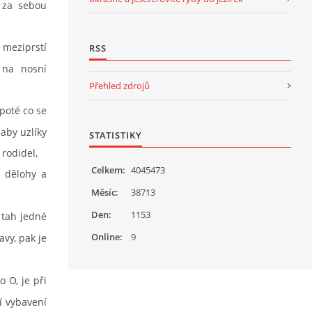
 za sebou
 meziprstí
RSS
 na nosní
Přehled zdrojů
poté co se
aby uzlíky
STATISTIKY
rodidel,
Celkem:
4045473
i dělohy a
Měsíc:
38713
Den:
1153
 tah jedné
Online:
9
vy, pak je
 O, je při
í vybavení