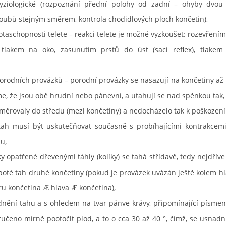
fyziologické (rozpoznání přední polohy od zadní – ohyby dvou
loubů stejným směrem, kontrola chodidlových ploch končetin),
otaschopnosti telete – reakci telete je možné vyzkoušet: rozevřením
 tlakem na oko, zasunutím prstů do úst (sací reflex), tlakem
orodních provázků – porodní provázky se nasazují na končetiny až 
e, že jsou obě hrudní nebo pánevní, a utahují se nad spěnkou tak, 
měrovaly do středu (mezi končetiny) a nedocházelo tak k poškození 
tah musí být uskutečňovat současně s probíhajícími kontrakcem
su,
y opatřené dřevenými táhly (kolíky) se tahá střídavě, tedy nejdříve
 poté tah druhé končetiny (pokud je provázek uvázán ještě kolem hla
ru končetina
hlava
končetina),
Æ
Æ
nění tahu a s ohledem na tvar pánve krávy, připomínající písmeno
učeno mírně pootočit plod, a to o cca 30 až 40 °, čímž, se usnadn