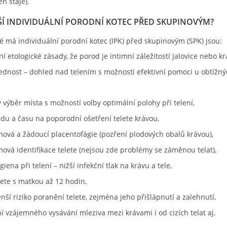
n stáje).
PŠÍ INDIVIDUÁLNÍ PORODNÍ KOTEC PŘED SKUPINOVÝM?
ré má individuální porodní kotec (IPK) před skupinovým (SPK) jsou:
í etologické zásady, že porod je intimní záležitostí jalovice nebo kr
lednost – dohled nad telením s možností efektivní pomoci u obtížn
výběr místa s možností volby optimální polohy při telení,
idu a času na poporodní ošetření telete krávou,
ová a žádoucí placentofágie (pozření plodových obalů krávou),
ová identifikace telete (nejsou zde problémy se záměnou telat),
giena při telení – nižší infekční tlak na krávu a tele,
lete s matkou až 12 hodin,
ší riziko poranění telete, zejména jeho přišlápnutí a zalehnutí,
 vzájemného vysávání mleziva mezi krávami i od cizích telat aj.