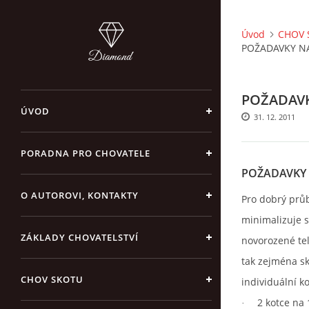
Úvod
CHOV 
POŽADAVKY NA
POŽADAVK
ÚVOD
31. 12. 2011
PORADNA PRO CHOVATELE
POŽADAVKY 
O AUTOROVI, KONTAKTY
Pro dobrý průb
minimalizuje s
ZÁKLADY CHOVATELSTVÍ
novorozené tel
tak zejména sk
CHOV SKOTU
individuální k
2 kotce na 
·