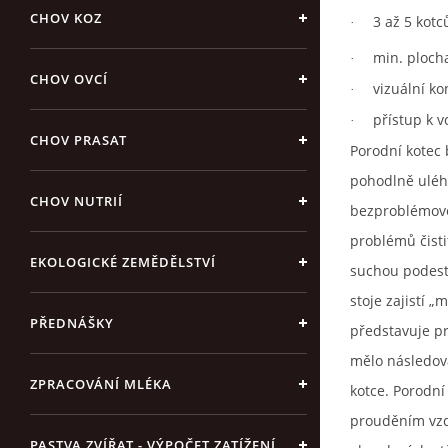
CHOV KOZ
3 až 5 kotc
·
min. ploch
·
CHOV OVCÍ
vizuální ko
·
přístup k 
·
CHOV PRASAT
Porodní kotec 
pohodlně uléha
CHOV NUTRIÍ
bezproblémové
problémů čisti
EKOLOGICKÉ ZEMĚDĚLSTVÍ
suchou podestý
stoje zajistí 
PŘEDNÁŠKY
představuje pr
mělo následova
ZPRACOVÁNÍ MLÉKA
kotce. Porodní
prouděním vzd
PASTVA ZVÍŘAT - VÝPOČET ZATÍŽENÍ