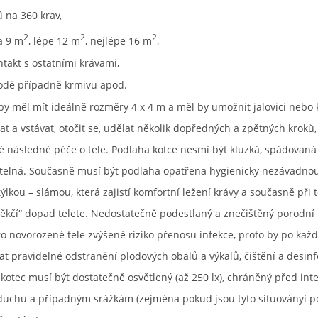
ů na 360 krav,
2
2
2
a 9 m
, lépe 12 m
, nejlépe 16 m
,
ntakt s ostatními krávami,
vodě případně krmivu apod.
by měl mít ideálně rozměry 4 x 4 m a měl by umožnit jalovici nebo 
t a vstávat, otočit se, udělat několik dopředných a zpětných kroků,
 následné péče o tele. Podlaha kotce nesmí být kluzká, spádovaná
telná. Současně musí být podlaha opatřena hygienicky nezávadnou,
lkou – slámou, která zajistí komfortní ležení krávy a současně při t
„měkčí“ dopad telete. Nedostatečně podestlaný a znečištěný porodní
o novorozené tele zvýšené riziko přenosu infekce, proto by po kaž
t pravidelné odstranění plodových obalů a výkalů, čištění a desin
 kotec musí být dostatečně osvětlený (až 250 lx), chráněný před in
uchu a případným srážkám (zejména pokud jsou tyto situoványí p