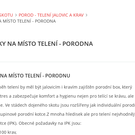
SKOTU
POROD - TELENÍ JALOVIC A KRAV
 MÍSTO TELENÍ - PORODNA
Y NA MÍSTO TELENÍ - PORODNA
NA MÍSTO TELENÍ - PORODNU
ěh telení by měl být jalovicím i kravím zajištěn porodní box, který
tres a zabezpečuje komfort a hygienu nejen pro telící se krávu, ale 
e. Ve stádech dojeného skotu jsou rozšířeny jak individuální porodn
upinové porodní kotce.Z mnoha hledisek ale pro telení nejvhodněj
otce (IPK). Obecné požadavky na IPK jsou:
100 krav,