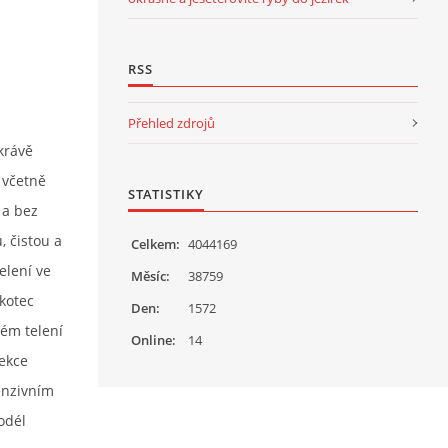
RSS
Přehled zdrojů
krávě
 včetně
STATISTIKY
 a bez
 čistou a
Celkem:
4044169
elení ve
Měsíc:
38759
 kotec
Den:
1572
dém telení
Online:
14
fekce
tenzivním
odél