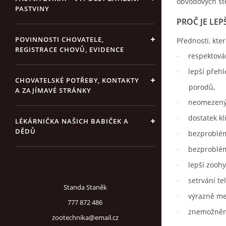
obvodových stě
PASTVINY
PROČ JE LE
POVINNOSTI CHOVATELE,
Přednosti, kte
REGISTRACE CHOVŮ, EVIDENCE
respektován
·
lepší přeh
·
CHOVATELSKÉ POTŘEBY, KONTAKTY
porodů,
A ZAJÍMAVÉ STRÁNKY
neomezený 
·
dostatek kl
·
LÉKÁRNIČKA NAŠICH BABIČEK A
DĚDŮ
bezproblém
·
bezproblém
·
lepší zoohy
·
setrvání te
·
Standa Staněk
výrazně men
·
777 872 486
znemožnění
·
zootechnika@email.cz