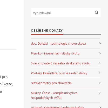
OBLÍBENÉ ODKAZY
doc. Doležal - technologie chovu skotu
Plemko - inseminační dávky skotu
Svaz chovatelů českého strakatého skotu
Postery, kalendáře, puzzle a retro dárky
i pro
refraktometry pro chovatele
í kotce,
ší
Mikrop Čebín - komplexní výživa
hospodářských zvířat
okrasné a jeseterovité ryby do jezírek