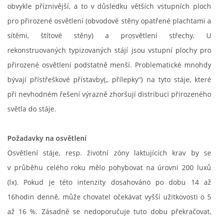
obvykle příznivější, a to v důsledku větších vstupních ploch
CHOV OVCÍ
pro přirozené osvětlení (obvodové stěny opatřené plachtami a
sítěmi, štítové stěny) a prosvětlení střechy. U
CHOV PRASAT
rekonstruovaných typizovaných stájí jsou vstupní plochy pro
přirozené osvětlení podstatně menší. Problematické mnohdy
CHOV NUTRIÍ
bývají přístřeškové přístavby(„ přílepky“) na tyto stáje, které
při nevhodném řešení výrazně zhoršují distribuci přirozeného
EKOLOGICKÉ ZEMĚDĚLSTVÍ
světla do stáje.
Požadavky na osvětlení
PŘEDNÁŠKY
Osvětlení stáje, resp. životní zóny laktujících krav by se
v průběhu celého roku mělo pohybovat na úrovni 200 luxů
ZPRACOVÁNÍ MLÉKA
(lx). Pokud je této intenzity dosahováno po dobu 14 až
16hodin denně, může chovatel očekávat vyšší užitkovosti o 5
PASTVA ZVÍŘAT - VÝPOČET ZATÍŽENÍ PASTVINY
až 16 %. Zásadně se nedoporučuje tuto dobu překračovat,