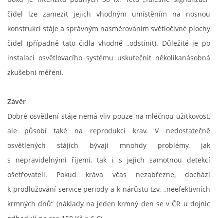
čidel lze zamezit jejich vhodným umístěním na nosnou
konstrukci stáje a správným nasměrováním světločivné plochy
čidel (případně tato čidla vhodně „odstínit). Důležité je po
instalaci osvětlovacího systému uskutečnit několikanásobná
zkušební měření.
Závěr
Dobré osvětlení stáje nemá vliv pouze na mléčnou užitkovost,
ale působí také na reprodukci krav. V nedostatečně
osvětlených stájích bývají mnohdy problémy, jak
s nepravidelnými říjemi, tak i s jejich samotnou detekcí
ošetřovateli. Pokud kráva včas nezabřezne, dochází
k prodlužování service periody a k nárůstu tzv. „neefektivních
krmných dnů“ (náklady na jeden krmný den se v ČR u dojnic