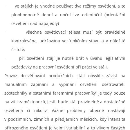
·
ve stájích je vhodné používat dva režimy osvětlení, a to
plnohodnotné denní a noční tzv. orientační (orientační
osvětlení nad napajedly)
·
všechna osvětlovací tělesa musí být pravidelně
kontrolována, udržována ve funkčním stavu a v náležité
čistotě,
·
při osvětlení stájí je nutné brát v úvahu legislativní
požadavky na pracovní osvětlení při práci ve stáji.
Provoz dosvětlování produkčních stájí obvykle závisí na
manuálním zapínání a vypínání osvětlení ošetřovateli,
zootechniky a ostatními faremními pracovníky. Je tedy pouze
na vůli zaměstnanců, jestli bude stáj pravidelně a dostatečně
osvětlená či nikoliv. Vážné problémy obecně nastávají
v podzimních, zimních a předjarních měsících, kdy intenzita
přirozeného osvětlení je velmi variabilní, a to vlivem častých