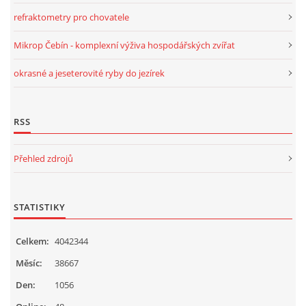
refraktometry pro chovatele
Mikrop Čebín - komplexní výživa hospodářských zvířat
okrasné a jeseterovité ryby do jezírek
RSS
Přehled zdrojů
STATISTIKY
Celkem:
4042344
Měsíc:
38667
Den:
1056