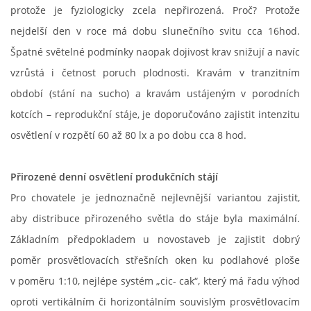
protože je fyziologicky zcela nepřirozená. Proč? Protože
POVINNOSTI CHOVATELE, REGISTRACE CHOVŮ, EVIDENCE
nejdelší den v roce má dobu slunečního svitu cca 16hod.
Špatné světelné podmínky naopak dojivost krav snižují a navíc
CHOVATELSKÉ POTŘEBY, KONTAKTY A ZAJÍMAVÉ
STRÁNKY
vzrůstá i četnost poruch plodnosti. Kravám v tranzitním
období (stání na sucho) a kravám ustájeným v porodních
LÉKÁRNIČKA NAŠICH BABIČEK A DĚDŮ
kotcích – reprodukční stáje, je doporučováno zajistit intenzitu
osvětlení v rozpětí 60 až 80 lx a po dobu cca 8 hod.
Přirozené denní osvětlení produkčních stájí
Standa Staněk
Pro chovatele je jednoznačně nejlevnější variantou zajistit,
777 872 486
aby distribuce přirozeného světla do stáje byla maximální.
zootechnika@email.cz
Základním předpokladem u novostaveb je zajistit dobrý
poměr prosvětlovacích střešních oken ku podlahové ploše
© 2026 eStránky.cz
|
RSS
|
WebSlice
|
Tisk
|
Aktualizováno: 3. 11. 2025
|
v poměru 1:10, nejlépe systém „cic- cak“, který má řadu výhod
Nahoru ↑
oproti vertikálním či horizontálním souvislým prosvětlovacím