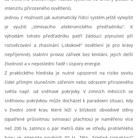
intenzitu přirozeného osvětlení).
Jednou z možností jak automatický řídicí systém ještě vylepšit
je využití „stmívacího ,elektronického předřadníku“. K
výhodám tohoto předřadníku patří žádoucí plynulost při
rozsvěcování a zhasínání („skokové“ osvětlení je pro krávy
nepříjemné), stabilní provoz zářivek bez kmitání, jejich delší
životnost a v neposlední řadě i úspory energie.
Z praktického hlediska je nutné upozornit na riziko osvitu
čidel přímým slunečním zářením nebo odrazem přirozeného
světla např. od sněhové pokrývky. V zimních měsících se
sněhovou pokrývkou může docházet k paradoxní situaci, kdy
v životní zóně krav, které leží v blízkosti obvodové stěny
(opatřené průsvitnou svinovací plachtou) je naměřeno více
než 200 lx, zatímco o pár metrů dále ve středu protilehlého
boxu je intenzita pouhých 50 lx. Této „falešné signalizaci“