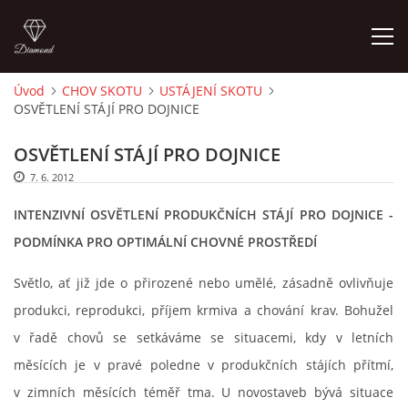
Úvod
CHOV SKOTU
USTÁJENÍ SKOTU
OSVĚTLENÍ STÁJÍ PRO DOJNICE
ÚVOD
OSVĚTLENÍ STÁJÍ PRO DOJNICE
PORADNA PRO CHOVATELE
7. 6. 2012
INTENZIVNÍ OSVĚTLENÍ PRODUKČNÍCH STÁJÍ PRO DOJNICE -
O AUTOROVI, KONTAKTY
PODMÍNKA PRO OPTIMÁLNÍ CHOVNÉ PROSTŘEDÍ
ZÁKLADY CHOVATELSTVÍ
Světlo, ať již jde o přirozené nebo umělé, zásadně ovlivňuje
produkci, reprodukci, příjem krmiva a chování krav. Bohužel
CHOV SKOTU
v řadě chovů se setkáváme se situacemi, kdy v letních
měsících je v pravé poledne v produkčních stájích přítmí,
CHOV KOZ
v zimních měsících téměř tma. U novostaveb bývá situace