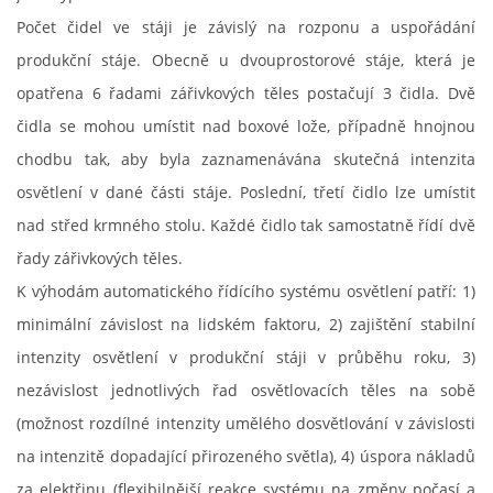
Počet čidel ve stáji je závislý na rozponu a uspořádání
produkční stáje. Obecně u dvouprostorové stáje, která je
opatřena 6 řadami zářivkových těles postačují 3 čidla. Dvě
čidla se mohou umístit nad boxové lože, případně hnojnou
chodbu tak, aby byla zaznamenávána skutečná intenzita
osvětlení v dané části stáje. Poslední, třetí čidlo lze umístit
nad střed krmného stolu. Každé čidlo tak samostatně řídí dvě
řady zářivkových těles.
K výhodám automatického řídícího systému osvětlení patří: 1)
minimální závislost na lidském faktoru, 2) zajištění stabilní
intenzity osvětlení v produkční stáji v průběhu roku, 3)
nezávislost jednotlivých řad osvětlovacích těles na sobě
(možnost rozdílné intenzity umělého dosvětlování v závislosti
na intenzitě dopadající přirozeného světla), 4) úspora nákladů
za elektřinu (flexibilnější reakce systému na změny počasí a