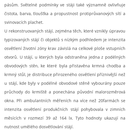
pásům. Světelné podmínky ve stáji také významně ovlivňuje
čistota, barva, tloušťka a propustnost protiprůvanových sítí a
svinovacích plachet.
U rekonstruovaných stájí, zejména těch, které vznikly úpravou
typizovaných stájí či objektů s nízkým podhledem je intenzita
osvětlení životní zóny krav závislá na celkové ploše vstupních
otvorů. U stájí, u kterých byla odstraněna jedna z podélných
obvodových stěn, ke které byla přistavěna krmná chodba a
krmný stůl, je distribuce přirozeného osvětlení příznivější než
u stájí, kde byly v podélné obvodové stěně vybourány pouze
průchody do krmiště a ponechána původní malorozměrová
okna. Při ambulantních měřeních na více než 20farmách se
intenzita osvětlení produkčních stájí pohybovala v zimních
měsících v rozmezí 39 až 164 lx. Tyto hodnoty ukazují na
nutnost umělého dosvětlování stájí.