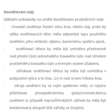
Dosvětlování stájí
Základní požadavky na umělé dosvětlování produkčních stájí:
·
chovatel osvětluje životní zónu krav, nikoliv stáj, proto by
výška osvětlovacích těles měla odpovídat typu použitého
osvětlení, jeho velikosti, výkonu, barevnému spektru apod.,
·
osvětlovací tělesa by měla být umístěna přednostně
nad přední části jednořadého boxového lože, nad středem
protilehlého boxového lože a krmným stolem (žlabem),
·
zářivková osvětlovací tělesa by měla být umístěna v
podjezdné výšce a to max. 2,5 m nad úrovní hřbetu krav,
·
zdroje osvětlení by se svým spektrem měly co nejvíce
přibližovat plnospektrálnímu (polychromatickému)
osvětlení (v případě nejrozšířenějších zářivek by měly být
kombinovány alespoň bílé zářivky se žlutými),