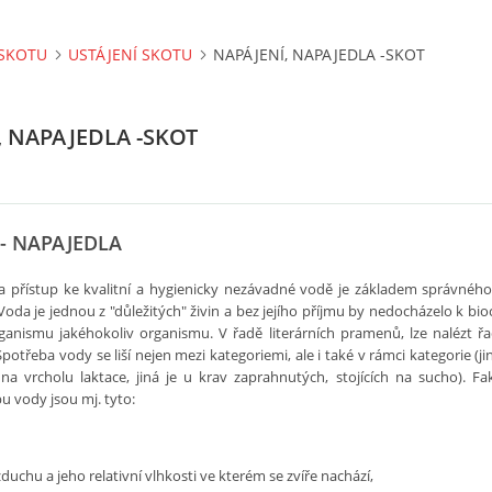
SKOTU
USTÁJENÍ SKOTU
NAPÁJENÍ, NAPAJEDLA -SKOT
, NAPAJEDLA -SKOT
 - NAPAJEDLA
a přístup ke kvalitní a hygienicky nezávadné vodě je základem správnéh
da je jednou z "důležitých" živin a bez jejího příjmu by nedocházelo k bi
nismu jakéhokoliv organismu. V řadě literárních pramenů, lze nalézt ř
potřeba vody se liší nejen mezi kategoriemi, ale i také v rámci kategorie (j
na vrcholu laktace, jiná je u krav zaprahnutých, stojících na sucho). Fak
bu vody jsou mj. tyto:
duchu a jeho relativní vlhkosti ve kterém se zvíře nachází,