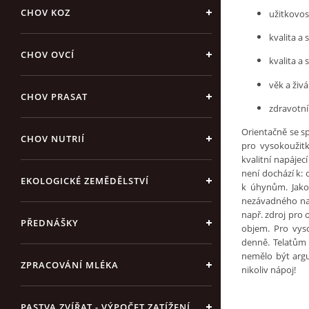
CHOV KOZ
užitkovost
kvalita a 
CHOV OVCÍ
kvalita a 
věk a živ
CHOV PRASAT
zdravotní 
Orientačně se sp
CHOV NUTRIÍ
pro vysokoužitk
kvalitní napáje
není dochází k:
EKOLOGICKÉ ZEMĚDĚLSTVÍ
k úhynům. Jako 
nezávadného nap
např. zdroj pro
PŘEDNÁŠKY
objem. Pro vyso
denně. Telatům
nemělo být argu
ZPRACOVÁNÍ MLÉKA
nikoliv nápoj!
PASTVA ZVÍŘAT - VÝPOČET ZATÍŽENÍ