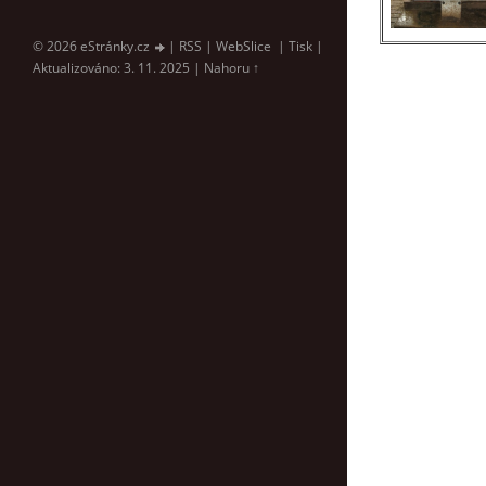
© 2026 eStránky.cz
|
RSS
|
WebSlice
|
Tisk
|
Aktualizováno: 3. 11. 2025
|
Nahoru ↑