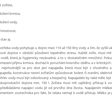
 zvířete,
složení krmiva,
složení vody,
á hmotnost,
stav aj.
otřeba vody pohybuje u dojnic mezi 110 až 150 litry vody a tím, že vyšší uk
ové dojnice v období působení tepelného stresu. Každé zvíře, musí mít
cí vodě, která je hygienicky nezávadná, a to v dostatečném množství. Pok
 omezení příjmu krmiva, dochází k poruchám krevního oběhu a v kritických s
nejvhodnější se pro skot jeví napajedla, která musí být z vhodného a
ajedla, konstrukce nesmí zvířatům způsobovat bolest či zranění, elektrická
 ohřev vody musí být odizolovaný a bezpečný. Napajadelo by také mělo být
koprodukční dojnice min. 150 l. Zvířata musí mít zajištěný přístup k v
 předkládáme napájecí vodu již od prvního dne života. Napájením mlék
mentem zootechnika pro fakt, že telata nemají k vodě přístup. Mléko je 