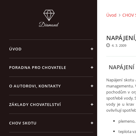
Úvod
CHOV 
NAPÁJENÍ
4. 3. 2009
ÚVOD
NAPÁJENÍ
PORADNA PRO CHOVATELE
Napájení skotu 
O AUTOROVI, KONTAKTY
managementu. Vo
pochodům v orga
spotřebě vody. S
vody je u krav 
ZÁKLADY CHOVATELSTVÍ
ovlivňují spotře
plemeno,
CHOV SKOTU
teplota vz