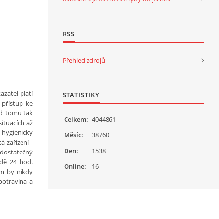
RSS
Přehled zdrojů
azatel platí
STATISTIKY
 přístup ke
ud tomu tak
Celkem:
4044861
ituacích až
 hygienicky
Měsíc:
38760
 zařízení -
Den:
1538
 dostatečný
odě 24 hod.
Online:
16
em by nikdy
potravina a