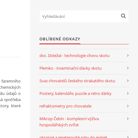
OBLÍBENÉ ODKAZY
doc. Doležal - technologie chovu skotu
Plemko - inseminační dávky skotu
Svaz chovatelů českého strakatého skotu
o faremního
ochemických
adu údajů o
Postery, kalendáře, puzzle a retro dárky
iná spotřeba
tory, které
refraktometry pro chovatele
Mikrop Čebín - komplexní výživa
hospodářských zvířat
okrasné a jeseterovité ryby do jezírek