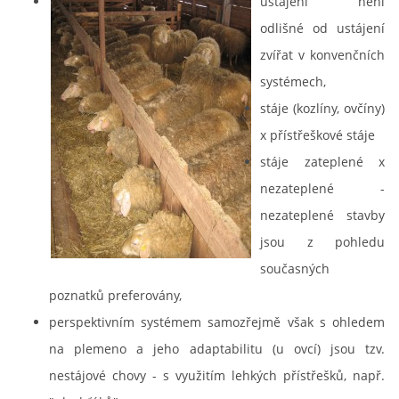
ustájení není
odlišné od ustájení
zvířat v konvenčních
systémech,
stáje (kozlíny, ovčíny)
x přístřeškové stáje
stáje zateplené x
nezateplené -
nezateplené stavby
jsou z pohledu
současných
poznatků preferovány,
perspektivním systémem samozřejmě však s ohledem
na plemeno a jeho adaptabilitu (u ovcí) jsou tzv.
nestájové chovy - s využitím lehkých přístřešků, např.