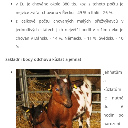
v Eu je chováno okolo 380 tis. koz, z tohoto počtu je
POVINNOSTI CHOVATELE, REGISTRACE CHOVŮ, EVIDENCE
nejvíce zvířat chováno v Řecku - 49 % a Itálii - 26 %.
z celkové počtu chovaných malých přežvýkavců v
CHOVATELSKÉ POTŘEBY, KONTAKTY A ZAJÍMAVÉ
STRÁNKY
jednotlivých státech jich největší podíl v režimu eko je
chován v Dánsku - 14 %, Německu - 11 %, Švédsku - 10
LÉKÁRNIČKA NAŠICH BABIČEK A DĚDŮ
%.
základní body odchovu kůzlat a jehňat
jehňatům
Standa Staněk
a
777 872 486
kůzlatům
zootechnika@email.cz
je nutné
do 6
© 2026 eStránky.cz
|
RSS
|
WebSlice
|
Tisk
|
Aktualizováno: 3. 11. 2025
|
hodin po
Nahoru ↑
narození