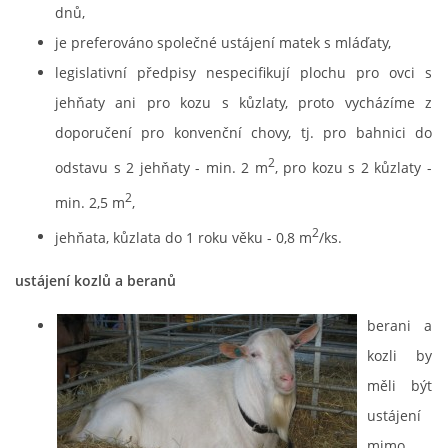
dnů,
je preferováno společné ustájení matek s mláďaty,
legislativní předpisy nespecifikují plochu pro ovci s
jehňaty ani pro kozu s kůzlaty, proto vycházíme z
doporučení pro konvenční chovy, tj. pro bahnici do
2
odstavu s 2 jehňaty - min. 2 m
, pro kozu s 2 kůzlaty -
2
min. 2,5 m
,
2
jehňata, kůzlata do 1 roku věku - 0,8 m
/ks.
ustájení kozlů a beranů
berani a
kozli by
měli být
ustájení
mimo