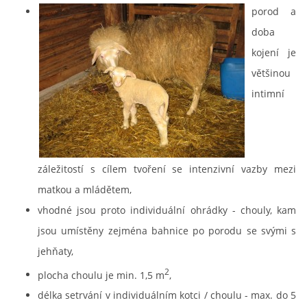
porod a
doba
kojení je
většinou
intimní
záležitostí s cílem tvoření se intenzivní vazby mezi
matkou a mládětem,
vhodné jsou proto individuální ohrádky - chouly, kam
jsou umístěny zejména bahnice po porodu se svými s
jehňaty,
2
plocha choulu je min. 1,5 m
,
délka setrvání v individuálním kotci / choulu - max. do 5