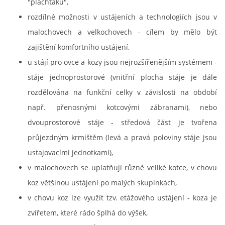
"plachťáků",
rozdílné možnosti v ustájeních a technologiích jsou v
malochovech a velkochovech - cílem by mělo být
zajištění komfortního ustájení,
u stájí pro ovce a kozy jsou nejrozšířenějším systémem -
stáje jednoprostorové (vnitřní plocha stáje je dále
rozdělována na funkční celky v závislosti na období
např. přenosnými kotcovými zábranami), nebo
dvouprostorové stáje - středová část je tvořena
průjezdným krmištěm (levá a pravá poloviny stáje jsou
ustajovacími jednotkami),
v malochovech se uplatňují různě veliké kotce, v chovu
koz většinou ustájení po malých skupinkách,
v chovu koz lze využít tzv. etážového ustájení - koza je
zvířetem, které rádo šplhá do výšek,