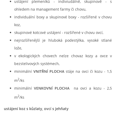
ustájení plemeníků - indiviudálně, skupinově - s
ohledem na management farmy či chovu,
individuální boxy a skupinové boxy - rozšířené v chovu
koz,
skupinové kotcové ustájení - rozšířené v chovu ovcí,
nejrozšířenější je hluboká podestýlka, vysoké stlané
lože,
v ekologických chovech nelze chovaz kozy a ovce v
bezstelivových systémech,
minimální
VNITŘNÍ PLOCHA
stáje na ovci či kozu - 1,5
2
m
/ks
minimální
VENKOVNÍ PLOCHA
na ovci a kozu - 2,5
2
m
/ks
ustájení koz s kůzlaty, ovcí s jehňaty