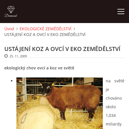
Úvod
EKOLOGICKÉ ZEMĚDĚLSTVÍ
USTÁJENÍ KOZ A OVCÍ V EKO ZEMĚDĚLSTVÍ
ÚVOD
USTÁJENÍ KOZ A OVCÍ V EKO ZEMĚDĚLSTVÍ
PORADNA PRO CHOVATELE
25. 11. 2009
ekologický chov ovcí a koz ve světě
O AUTOROVI, KONTAKTY
na světě
ZÁKLADY CHOVATELSTVÍ
je
chováno
CHOV SKOTU
okolo
1,034
CHOV KOZ
miliardy