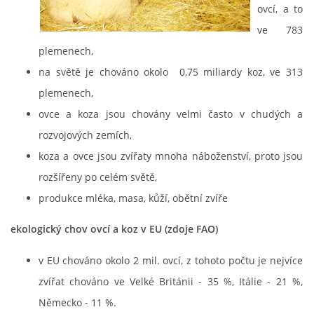
ovcí, a to
CHOV OVCÍ
ve 783
plemenech,
CHOV PRASAT
na světě je chováno okolo 0,75 miliardy koz, ve 313
plemenech,
CHOV NUTRIÍ
ovce a koza jsou chovány velmi často v chudých a
rozvojových zemích,
EKOLOGICKÉ ZEMĚDĚLSTVÍ
koza a ovce jsou zvířaty mnoha náboženství, proto jsou
rozšířeny po celém světě,
produkce mléka, masa, kůží, obětní zvíře
PŘEDNÁŠKY
ekologický chov ovcí a koz v EU (zdoje FAO)
ZPRACOVÁNÍ MLÉKA
v EU chováno okolo 2 mil. ovcí, z tohoto počtu je nejvíce
zvířat chováno ve Velké Británii - 35 %, Itálie - 21 %,
PASTVA ZVÍŘAT - VÝPOČET ZATÍŽENÍ PASTVINY
Německo - 11 %.