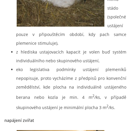
stádo
(společné
ustájení
pouze v připouštěcím období, kdy pach samce
plemenice stimuluje),
z hlediska ustajovacích kapacit je volen buď systém
individuálního nebo skupinového ustájení,
eko legislativa podmínky ustájení plemeníků
nepopisuje, proto vycházíme z předpisů pro konvenční
zemědělství, kde plocha na individuálně ustájeného
2
berana nebo kozla je min. 4 m
/ks, v případě
2
skupinového ustájení je minimální plocha 3 m
/ks.
napájení zvířat