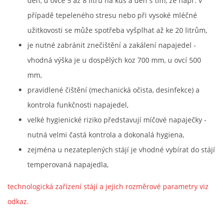
den, u ovce 5 až 8 litrů na kus a den s tím, že např. v
případě tepeleného stresu nebo při vysoké mléčné
užitkovosti se může spotřeba vyšplhat až ke 20 litrům,
je nutné zabránit znečištění a zakálení napajedel -
vhodná výška je u dospělých koz 700 mm, u ovcí 500
mm,
pravidlené čištění (mechanická očista, desinfekce) a
kontrola funkčnosti napajedel,
velké hygienické riziko představují míčové napaječky -
nutná velmi častá kontrola a dokonalá hygiena,
zejména u nezateplených stájí je vhodné vybírat do stájí
temperovaná napajedla,
technologická zařízení stájí a jejich rozměrové parametry viz
odkaz.