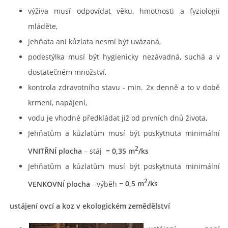
výživa musí odpovídat věku, hmotnosti a fyziologii
mláděte,
jehňata ani kůzlata nesmí být uvázaná,
podestýlka musí být hygienicky nezávadná, suchá a v
dostatečném množství,
kontrola zdravotního stavu - min. 2x denně a to v době
krmení, napájení,
vodu je vhodné předkládat již od prvních dnů života,
Jehňatům a kůzlatům musí být poskytnuta minimální
2
VNITŘNÍ plocha
– stáj =
0,35 m
/ks
Jehňatům a kůzlatům musí být poskytnuta minimální
2
VENKOVNÍ plocha
- výběh
=
0,5 m
/ks
ustájení ovcí a koz v ekologickém zemědělství