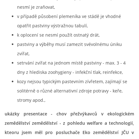
nesmí je zraňovat,
v případě působení plemeníka ve stádě je vhodné
opatřit pastviny výstražnou tabulí,
k oplocení se nesmí použít ostnatý drát,
pastviny a výběhy musí zamezit svévolnému úniku
zvířat,
setrvání zvířat na jednom místě pastviny - max. 3 - 4
dny z hlediska zoohygieny - infekční tlak, reinfekce,
kozy nejsou typickým pastevním zívřetem, zajímají se
solitérně o různé alternativní zdroje potravy - keře,
stromy apod.,
ukázky presentace - chov přežvýkavců v ekologickém
zemědělství zemědělství - z pohledu welfare a technologií,
kteoru jsem měl pro posluchače Eko zemědělství JČU v