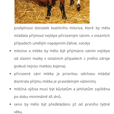
poskytnout dostatek kvalitního mleziva, které by měla
mláďata přijmout nejlépe přirozeným sáním, v ostantích
případech umělým napájením (láhve, sondy)
mlezivo a mléko by mělo být přijímáno sáním nejlépe
od vlastní matky v ostatních případech z jiného zdroje
(pokud nejsou matkou kojena),
přirozené sání mléka je prioritou odchovu mláďat
(kontrola příjmu mléka je pravidelným vážením),
mléčná výživa musí být kůzlatům a jehňatům zajištěna
po dobu minimálně 45 dnů,
seno by mělo být předkládáno již od prvního týdně
věku,