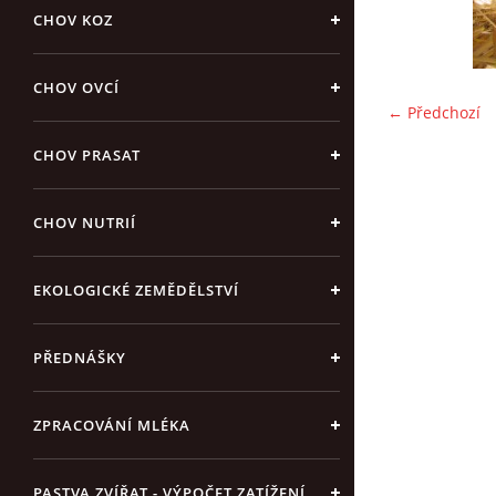
CHOV KOZ
CHOV OVCÍ
← Předchozí
CHOV PRASAT
CHOV NUTRIÍ
EKOLOGICKÉ ZEMĚDĚLSTVÍ
PŘEDNÁŠKY
ZPRACOVÁNÍ MLÉKA
PASTVA ZVÍŘAT - VÝPOČET ZATÍŽENÍ