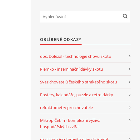
OBLÍBENÉ ODKAZY
doc. Doležal - technologie chovu skotu
Plemko - inseminační dávky skotu
Svaz chovatelů českého strakatého skotu
Postery, kalendáře, puzzle a retro dárky
refraktometry pro chovatele
Mikrop Čebín - komplexní výživa
hospodářských zvířat
okrasné a jeseterovité ryby do jezírek