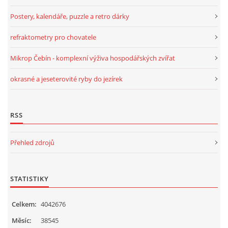
POVINNOSTI CHOVATELE, REGISTRACE CHOVŮ, EVIDENCE
Postery, kalendáře, puzzle a retro dárky
refraktometry pro chovatele
CHOVATELSKÉ POTŘEBY, KONTAKTY A ZAJÍMAVÉ
STRÁNKY
Mikrop Čebín - komplexní výživa hospodářských zvířat
okrasné a jeseterovité ryby do jezírek
LÉKÁRNIČKA NAŠICH BABIČEK A DĚDŮ
RSS
Standa Staněk
Přehled zdrojů
777 872 486
zootechnika@email.cz
STATISTIKY
© 2026 eStránky.cz
|
RSS
|
WebSlice
|
Tisk
|
Aktualizováno: 3. 11. 2025
|
Celkem:
4042676
Nahoru ↑
Měsíc:
38545