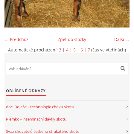
CHOV OVCÍ
CHOV PRASAT
← Předchozí
Zpět do složky
Další →
CHOV NUTRIÍ
Automatické procházení:
3
|
4
|
5
|
6
|
7
(čas ve vteřinách)
EKOLOGICKÉ ZEMĚDĚLSTVÍ
PŘEDNÁŠKY
OBLÍBENÉ ODKAZY
ZPRACOVÁNÍ MLÉKA
doc. Doležal - technologie chovu skotu
Plemko - inseminační dávky skotu
PASTVA ZVÍŘAT - VÝPOČET ZATÍŽENÍ PASTVINY
Svaz chovatelů českého strakatého skotu