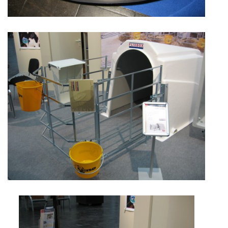
CHOV OVCÍ
CHOV PRASAT
CHOV NUTRIÍ
EKOLOGICKÉ ZEMĚDĚLSTVÍ
PŘEDNÁŠKY
ZPRACOVÁNÍ MLÉKA
PASTVA ZVÍŘAT - VÝPOČET ZATÍŽENÍ PASTVINY