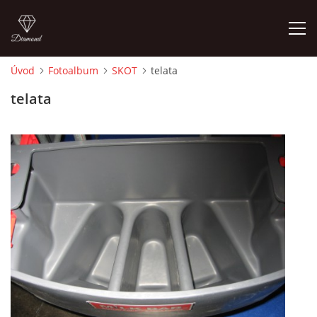
Úvod
Fotoalbum
SKOT
telata
ÚVOD
telata
PORADNA PRO CHOVATELE
O AUTOROVI, KONTAKTY
ZÁKLADY CHOVATELSTVÍ
CHOV SKOTU
CHOV KOZ