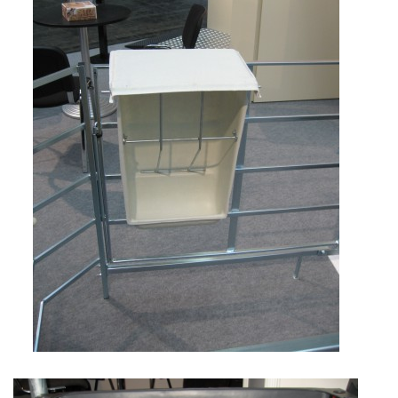
POVINNOSTI CHOVATELE, REGISTRACE CHOVŮ, EVIDENCE
CHOVATELSKÉ POTŘEBY, KONTAKTY A ZAJÍMAVÉ
STRÁNKY
LÉKÁRNIČKA NAŠICH BABIČEK A DĚDŮ
Standa Staněk
777 872 486
zootechnika@email.cz
© 2026 eStránky.cz
|
RSS
|
WebSlice
|
Tisk
|
Aktualizováno: 3. 11. 2025
|
Nahoru ↑