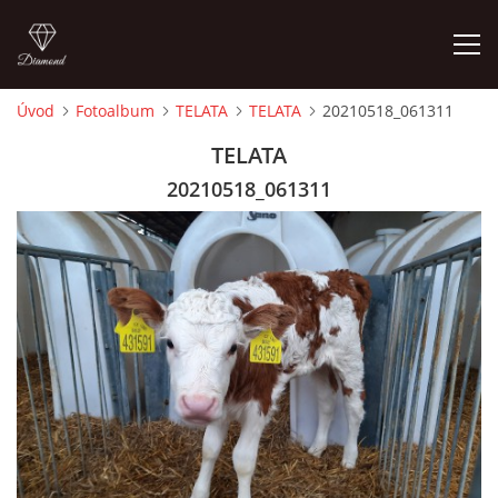
Úvod
Fotoalbum
TELATA
TELATA
20210518_061311
ÚVOD
TELATA
20210518_061311
PORADNA PRO CHOVATELE
O AUTOROVI, KONTAKTY
ZÁKLADY CHOVATELSTVÍ
CHOV SKOTU
CHOV KOZ