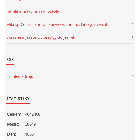
POVINNOSTI CHOVATELE, REGISTRACE CHOVŮ, EVIDENCE
refraktometry pro chovatele
Mikrop Čebín - komplexní výživa hospodářských zvířat
CHOVATELSKÉ POTŘEBY, KONTAKTY A ZAJÍMAVÉ
STRÁNKY
okrasné a jeseterovité ryby do jezírek
LÉKÁRNIČKA NAŠICH BABIČEK A DĚDŮ
RSS
Přehled zdrojů
Standa Staněk
777 872 486
STATISTIKY
zootechnika@email.cz
Celkem:
4042468
© 2026 eStránky.cz
|
RSS
|
WebSlice
|
Tisk
|
Aktualizováno: 3. 11. 2025
|
Měsíc:
38649
Nahoru ↑
Den:
1056