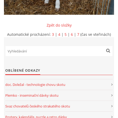
CHOV OVCÍ
Zpět do složky
CHOV PRASAT
Automatické procházení:
3
|
4
|
5
|
6
|
7
(čas ve vteřinách)
CHOV NUTRIÍ
EKOLOGICKÉ ZEMĚDĚLSTVÍ
OBLÍBENÉ ODKAZY
PŘEDNÁŠKY
doc. Doležal - technologie chovu skotu
ZPRACOVÁNÍ MLÉKA
Plemko - inseminační dávky skotu
Svaz chovatelů českého strakatého skotu
PASTVA ZVÍŘAT - VÝPOČET ZATÍŽENÍ PASTVINY
Postery, kalendáře, puzzle a retro dárky