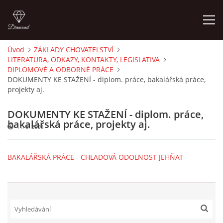
Úvod
ZÁKLADY CHOVATELSTVÍ
LITERATURA, ODKAZY, KONTAKTY, LEGISLATIVA
ÚVOD
DIPLOMOVÉ A ODBORNÉ PRÁCE
DOKUMENTY KE STAŽENÍ - diplom. práce, bakalářská práce,
projekty aj.
PORADNA PRO CHOVATELE
DOKUMENTY KE STAŽENÍ - diplom. práce,
O AUTOROVI, KONTAKTY
bakalářská práce, projekty aj.
11. 8. 2009
ZÁKLADY CHOVATELSTVÍ
BAKALÁŘSKÁ PRÁCE - CHLADOVÁ ODOLNOST JEHŇAT
CHOV SKOTU
CHOV KOZ