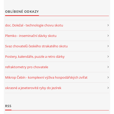
CHOV OVCÍ
OBLÍBENÉ ODKAZY
doc. Doležal - technologie chovu skotu
CHOV PRASAT
Plemko - inseminační dávky skotu
CHOV NUTRIÍ
Svaz chovatelů českého strakatého skotu
EKOLOGICKÉ ZEMĚDĚLSTVÍ
Postery, kalendáře, puzzle a retro dárky
refraktometry pro chovatele
PŘEDNÁŠKY
Mikrop Čebín - komplexní výživa hospodářských zvířat
ZPRACOVÁNÍ MLÉKA
okrasné a jeseterovité ryby do jezírek
PASTVA ZVÍŘAT - VÝPOČET ZATÍŽENÍ PASTVINY
RSS