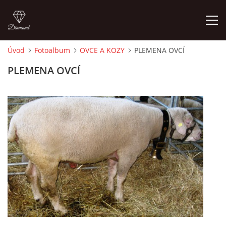
Úvod
Fotoalbum
OVCE A KOZY
PLEMENA OVCÍ
ÚVOD
PLEMENA OVCÍ
PORADNA PRO CHOVATELE
O AUTOROVI, KONTAKTY
ZÁKLADY CHOVATELSTVÍ
CHOV SKOTU
CHOV KOZ