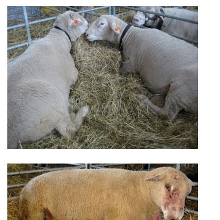
CHOV OVCÍ
CHOV PRASAT
CHOV NUTRIÍ
EKOLOGICKÉ ZEMĚDĚLSTVÍ
PŘEDNÁŠKY
ZPRACOVÁNÍ MLÉKA
PASTVA ZVÍŘAT - VÝPOČET ZATÍŽENÍ PASTVINY