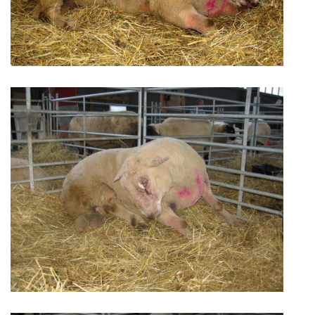
POVINNOSTI CHOVATELE, REGISTRACE CHOVŮ, EVIDENCE
CHOVATELSKÉ POTŘEBY, KONTAKTY A ZAJÍMAVÉ
STRÁNKY
LÉKÁRNIČKA NAŠICH BABIČEK A DĚDŮ
Standa Staněk
777 872 486
zootechnika@email.cz
© 2026 eStránky.cz
|
RSS
|
WebSlice
|
Tisk
|
Aktualizováno: 3. 11. 2025
|
Nahoru ↑