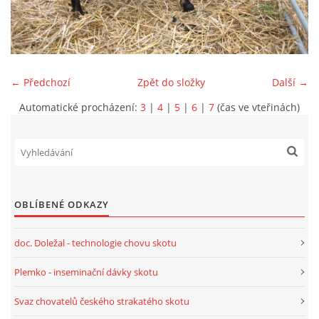
CHOV OVCÍ
CHOV PRASAT
← Předchozí
Zpět do složky
Další →
Automatické procházení:
3
|
4
|
5
|
6
|
7
(čas ve vteřinách)
CHOV NUTRIÍ
EKOLOGICKÉ ZEMĚDĚLSTVÍ
PŘEDNÁŠKY
OBLÍBENÉ ODKAZY
doc. Doležal - technologie chovu skotu
ZPRACOVÁNÍ MLÉKA
Plemko - inseminační dávky skotu
PASTVA ZVÍŘAT - VÝPOČET ZATÍŽENÍ PASTVINY
Svaz chovatelů českého strakatého skotu