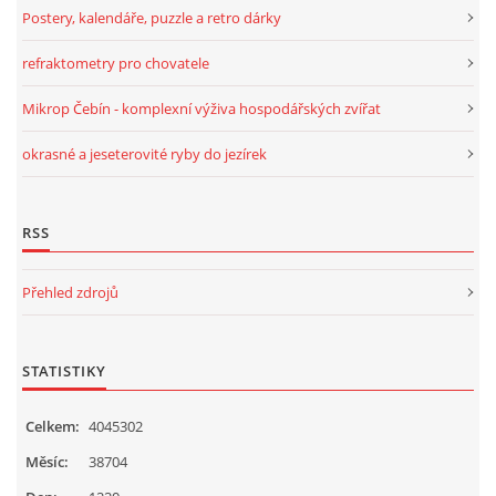
Postery, kalendáře, puzzle a retro dárky
POVINNOSTI CHOVATELE, REGISTRACE CHOVŮ, EVIDENCE
refraktometry pro chovatele
CHOVATELSKÉ POTŘEBY, KONTAKTY A ZAJÍMAVÉ
Mikrop Čebín - komplexní výživa hospodářských zvířat
STRÁNKY
okrasné a jeseterovité ryby do jezírek
LÉKÁRNIČKA NAŠICH BABIČEK A DĚDŮ
RSS
Přehled zdrojů
Standa Staněk
777 872 486
zootechnika@email.cz
STATISTIKY
Celkem:
4045302
© 2026 eStránky.cz
|
RSS
|
WebSlice
|
Tisk
|
Aktualizováno: 3. 11. 2025
|
Nahoru ↑
Měsíc:
38704